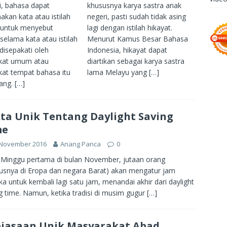
ti, bahasa dapat
khususnya karya sastra anak
kan kata atau istilah
negeri, pasti sudah tidak asing
 untuk menyebut
lagi dengan istilah hikayat.
selama kata atau istilah
Menurut Kamus Besar Bahasa
disepakati oleh
Indonesia, hikayat dapat
kat umum atau
diartikan sebagai karya sastra
at tempat bahasa itu
lama Melayu yang
[…]
ang.
[…]
ta Unik Tentang Daylight Saving
me
 November 2016
Anang Panca
0
Minggu pertama di bulan November, jutaan orang
usnya di Eropa dan negara Barat) akan mengatur jam
a untuk kembali lagi satu jam, menandai akhir dari daylight
g time. Namun, ketika tradisi di musim gugur
[…]
iasaan Unik Masyarakat Abad