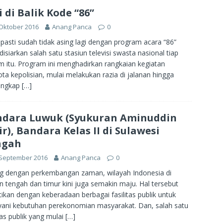
i di Balik Kode “86”
Oktober 2016
Anang Panca
0
pasti sudah tidak asing lagi dengan program acara “86”
disiarkan salah satu stasiun televisi swasta nasional tiap
 itu. Program ini menghadirkan rangkaian kegiatan
ta kepolisian, mulai melakukan razia di jalanan hingga
ngkap
[…]
dara Luwuk (Syukuran Aminuddin
r), Bandara Kelas II di Sulawesi
ngah
 September 2016
Anang Panca
0
ng dengan perkembangan zaman, wilayah Indonesia di
n tengah dan timur kini juga semakin maju. Hal tersebut
tikan dengan keberadaan berbagai fasilitas publik untuk
ani kebutuhan perekonomian masyarakat. Dan, salah satu
itas publik yang mulai
[…]