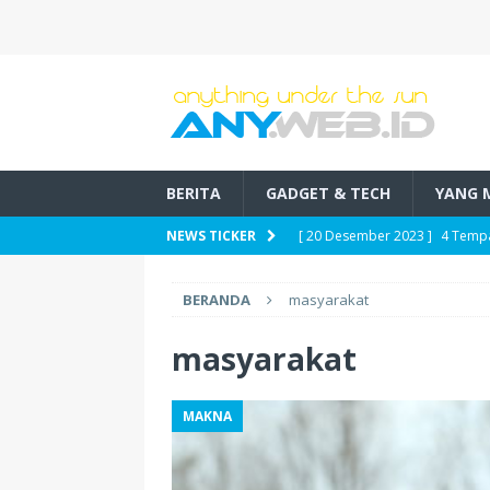
BERITA
GADGET & TECH
YANG 
[ 20 Desember 2023 ]
4 Tempa
NEWS TICKER
[ 17 Desember 2023 ]
5 Pilih
BERANDA
masyarakat
[ 16 Desember 2023 ]
Venereo
[ 5 Desember 2023 ]
Rekomend
masyarakat
[ 12 November 2024 ]
Pilihan
MAKNA