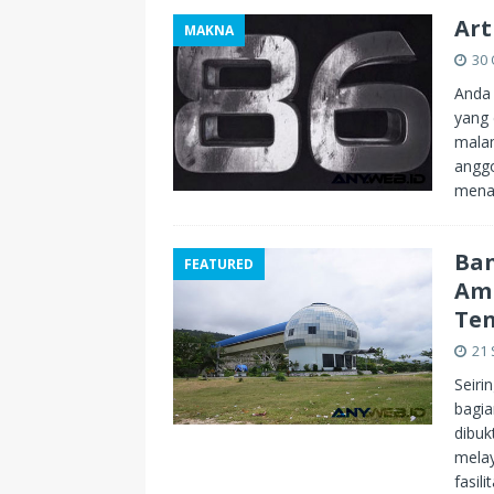
Art
MAKNA
30 
Anda 
yang 
malam
anggo
mena
Ban
FEATURED
Ami
Te
21
Seiri
bagia
dibuk
melay
fasil