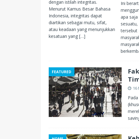
dengan istilah integritas.
Ini berar
Menurut Kamus Besar Bahasa
mengguna
Indonesia, integritas dapat
apa saja
diartikan sebagai mutu, sifat,
sesuatu, 
atau keadaan yang menunjukkan
tersebut 
kesatuan yang
[…]
masyara
masyarak
berkemb
Fak
FEATURED
Ti
16
Pada 
(khus
merek
savin
Keb
HOME