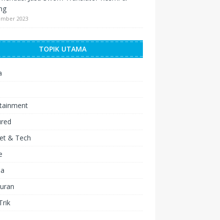
ng
ember 2023
TOPIK UTAMA
a
a
rtainment
ured
et & Tech
e
a
turan
Trik
o