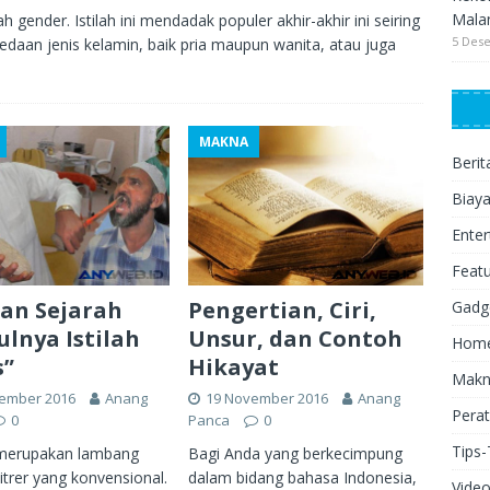
Mala
ah gender. Istilah ini mendadak populer akhir-akhir ini seiring
5 Des
aan jenis kelamin, baik pria maupun wanita, atau juga
MAKNA
Berit
Biay
Ente
Feat
dan Sejarah
Pengertian, Ciri,
Gadg
lnya Istilah
Unsur, dan Contoh
Hom
s”
Hikayat
Makn
ember 2016
Anang
19 November 2016
Anang
Pera
0
Panca
0
Tips-
merupakan lambang
Bagi Anda yang berkecimpung
itrer yang konvensional.
dalam bidang bahasa Indonesia,
Vide