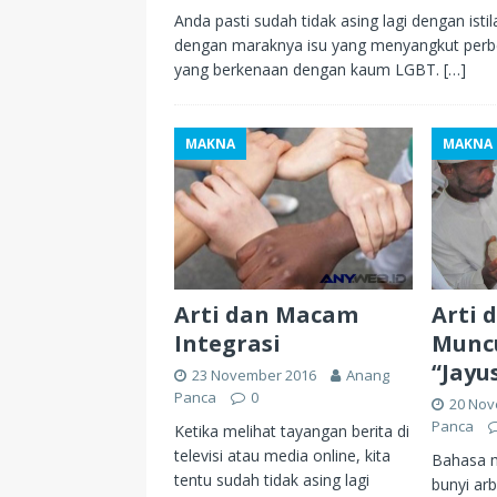
Anda pasti sudah tidak asing lagi dengan istil
dengan maraknya isu yang menyangkut perbed
yang berkenaan dengan kaum LGBT.
[…]
MAKNA
MAKNA
Arti dan Macam
Arti 
Integrasi
Muncu
“Jayu
23 November 2016
Anang
Panca
0
20 Nov
Panca
Ketika melihat tayangan berita di
televisi atau media online, kita
Bahasa 
tentu sudah tidak asing lagi
bunyi arb