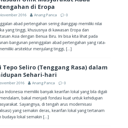
tengahan di Eropa
 November 2016
Anang Panca
0
ggalan abad pertengahan sering dianggap memiliki nilai
ika yang tinggi, khususnya di kawasan Eropa dan
tasan Asia dengan Benua Biru. Ini bisa kita lihat pada
nan-bangunan peninggalan abad pertengahan yang rata-
memiliki arsitektur menjulang tinggi,
[…]
i Tepo Seliro (Tenggang Rasa) dalam
idupan Sehari-hari
November 2016
Anang Panca
0
a Indonesia memiliki banyak kearifan lokal yang bila digali
 mendalam, bakal menjadi fondasi kuat untuk kehidupan
syarakat. Sayangnya, di tengah arus modernisasi
alisasi) yang semakin deras, kearifan lokal yang tertanam
 budaya lokal semakin
[…]