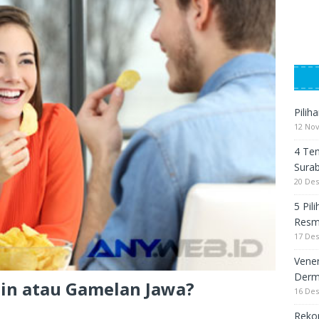
Pilih
12 No
4 Tem
Sura
20 De
5 Pil
Resm
17 De
Vener
Derm
min atau Gamelan Jawa?
16 De
Rekom