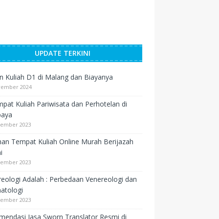
UPDATE TERKINI
an Kuliah D1 di Malang dan Biayanya
vember 2024
pat Kuliah Pariwisata dan Perhotelan di
baya
sember 2023
ihan Tempat Kuliah Online Murah Berijazah
i
sember 2023
eologi Adalah : Perbedaan Venereologi dan
atologi
sember 2023
endasi Jasa Sworn Translator Resmi di