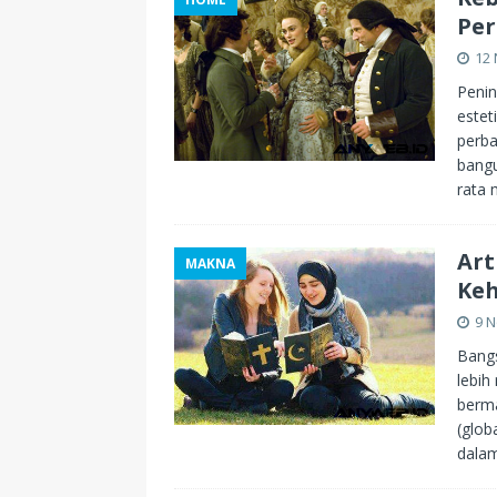
Per
12
Penin
estet
perba
bangu
rata 
Art
MAKNA
Keh
9 
Bangs
lebih
berma
(glob
dalam