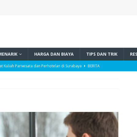
MENARIK
HARGA DAN BIAYA
TIPS DAN TRIK
RE
t Kuliah Pariwisata dan Perhotelan di Surabaya
BERITA
an Tempat Kuliah Online Murah Berijazah Resmi
BERITA
logi Adalah : Perbedaan Venereologi dan Dermatologi
BERITA
asi Jasa Sworn Translator Resmi di Malang
BERITA
 Kuliah D1 di Malang dan Biayanya
BERITA