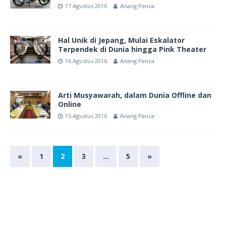
17 Agustus 2016
Anang Panca
Hal Unik di Jepang, Mulai Eskalator
Terpendek di Dunia hingga Pink Theater
16 Agustus 2016
Anang Panca
Arti Musyawarah, dalam Dunia Offline dan
Online
15 Agustus 2016
Anang Panca
«
1
2
3
…
5
»