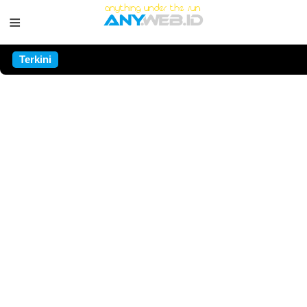
≡
Terkini