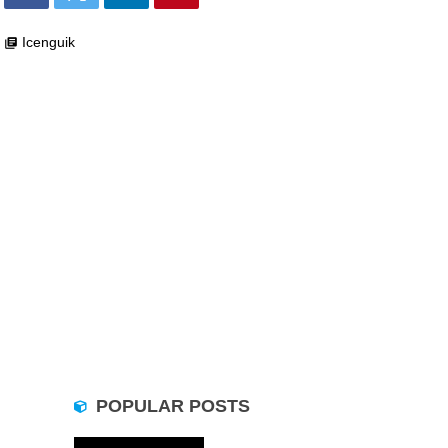
Icenguik
library_books
POPULAR POSTS