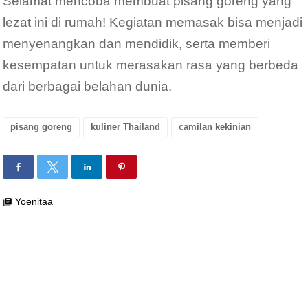
Selamat mencoba membuat pisang goreng yang
lezat ini di rumah! Kegiatan memasak bisa menjadi
menyenangkan dan mendidik, serta memberi
kesempatan untuk merasakan rasa yang berbeda
dari berbagai belahan dunia.
pisang goreng
kuliner Thailand
camilan kekinian
Yoenitaa
library_books