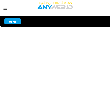
≡
Terkini