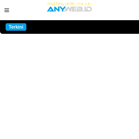
≡
Terkini