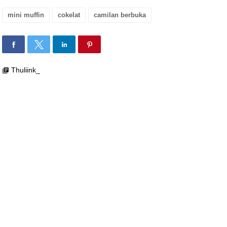
mini muffin
cokelat
camilan berbuka
Thuliink_
library_books