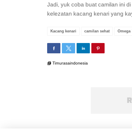
Jadi, yuk coba buat camilan ini 
kelezatan kacang kenari yang kay
Kacang kenari
camilan sehat
Omega 
Timurasaindonesia
library_books