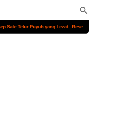
Telur Puyuh yang Lezat
Resep Sup Buah Basoka yang Segar d