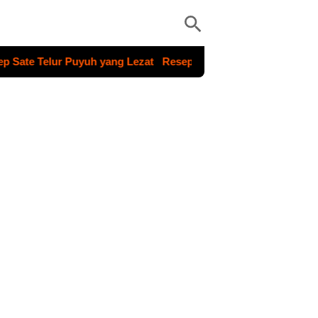
 Telur Puyuh yang Lezat
Resep Sup Buah Basoka yang Segar 