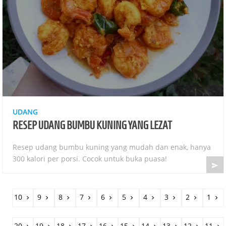
UDANG
RESEP UDANG BUMBU KUNING YANG LEZAT
Resep udang bumbu kuning yang mudah dan enak, hanya
300 kalori per porsi. Cocok untuk buka puasa!

10
9
8
7
6
5
4
3
2
1










20
19
18
17
16
15
14
13
12
11