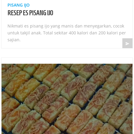
PISANG IJO
RESEP ES PISANG IJO
Nikmati es pisang ijo yang manis dan menyegarkan, cocok
untuk takjil anak. Total sekitar 400 kalori dan 200 kalori per
sajian.
