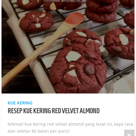
KUE KERING
RESEP KUE KERING RED VELVET ALMOND
Nikmati kue kering red velvet almond yang lezat ini, kaya rasa
dan sekitar 80 kalori per porsi!
