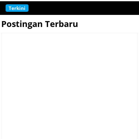
Terkini
Resep Sate Telur Puyuh yan
Postingan Terbaru