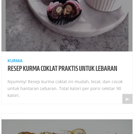
KURMA
RESEP KURMA COKLAT PRAKTIS UNTUK LEBARAN
Nyummy! Resep kurma coklat ini mudah, lezat, dan cocok
untuk hantaran Lebaran. Total kalori per porsi sekitar 90
kalori.
