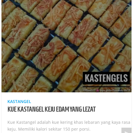
KASTANGEL
KUE KASTANGEL KEJU EDAM YANG LEZAT
Kue Kastangel adalah kue kering khas lebaran yang kaya rasa
keju. Memiliki kalori sekitar 150 per porsi.
