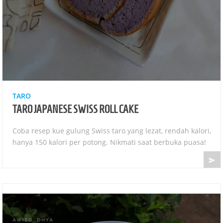
TARO
TARO JAPANESE SWISS ROLL CAKE
Coba resep kue gulung Swiss taro yang lezat, rendah kalori,
hanya 150 kalori per potong. Nikmati saat berbuka puasa!
