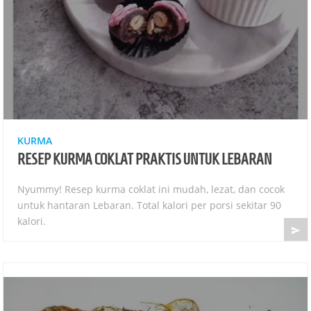
KURMA
RESEP KURMA COKLAT PRAKTIS UNTUK LEBARAN
Nyummy! Resep kurma coklat ini mudah, lezat, dan cocok
untuk hantaran Lebaran. Total kalori per porsi sekitar 90
kalori.
