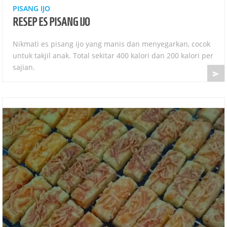
PISANG IJO
RESEP ES PISANG IJO
Nikmati es pisang ijo yang manis dan menyegarkan, cocok
untuk takjil anak. Total sekitar 400 kalori dan 200 kalori per
sajian.
