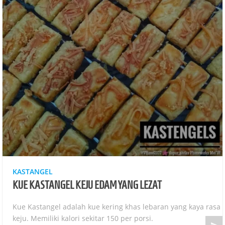
KASTANGEL
KUE KASTANGEL KEJU EDAM YANG LEZAT
Kue Kastangel adalah kue kering khas lebaran yang kaya rasa
keju. Memiliki kalori sekitar 150 per porsi.
