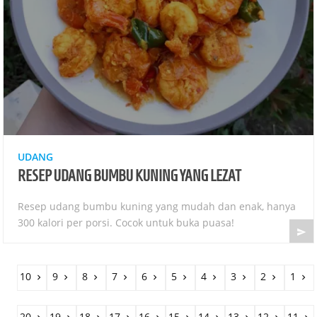
UDANG
RESEP UDANG BUMBU KUNING YANG LEZAT
Resep udang bumbu kuning yang mudah dan enak, hanya
300 kalori per porsi. Cocok untuk buka puasa!

10
9
8
7
6
5
4
3
2
1










20
19
18
17
16
15
14
13
12
11