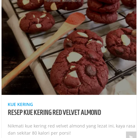
KUE KERING
RESEP KUE KERING RED VELVET ALMOND
Nikmati kue kering red velvet almond yang lezat ini, kaya rasa
dan sekitar 80 kalori per porsi!
