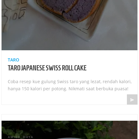
TARO
TARO JAPANESE SWISS ROLL CAKE
Coba resep kue gulung Swiss taro yang lezat, rendah kalori,
hanya 150 kalori per potong. Nikmati saat berbuka puasa!
